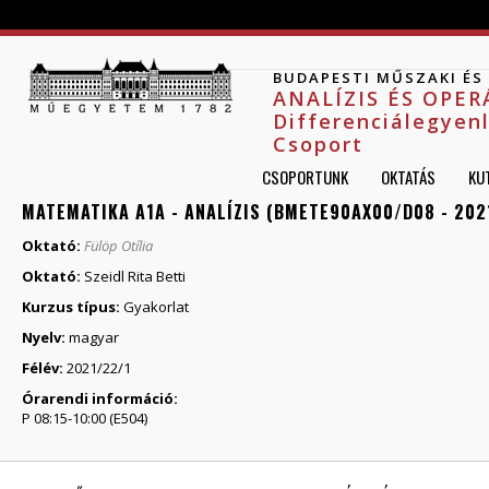
Jump to navigation
BUDAPESTI MŰSZAKI É
ANALÍZIS ÉS OPE
Differenciálegyen
Csoport
CSOPORTUNK
OKTATÁS
KU
MATEMATIKA A1A - ANALÍZIS (BMETE90AX00/D08 - 202
Oktató:
Fülöp Otília
Oktató:
Szeidl Rita Betti
Kurzus típus:
Gyakorlat
Nyelv:
magyar
Félév:
2021/22/1
Órarendi információ:
P 08:15-10:00 (E504)