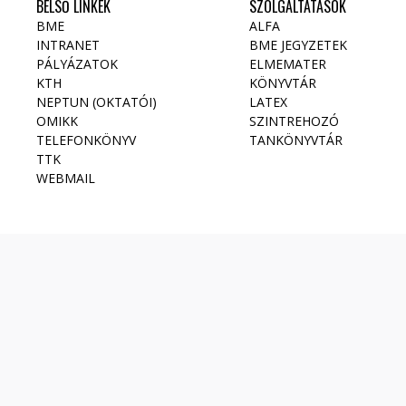
BELSŐ LINKEK
SZOLGÁLTATÁSOK
BME
ALFA
INTRANET
BME JEGYZETEK
PÁLYÁZATOK
ELMEMATER
KTH
KÖNYVTÁR
NEPTUN (OKTATÓI)
LATEX
OMIKK
SZINTREHOZÓ
TELEFONKÖNYV
TANKÖNYVTÁR
TTK
WEBMAIL