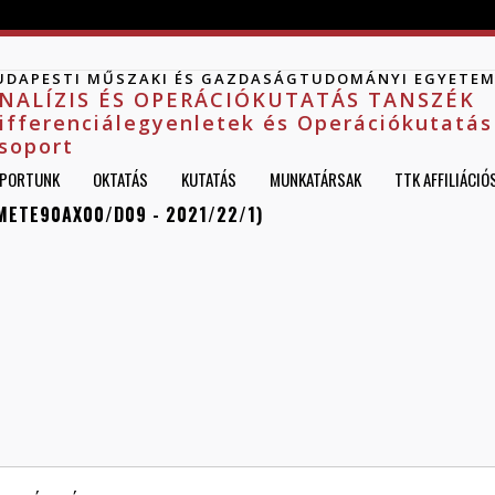
Jump to navigation
UDAPESTI MŰSZAKI ÉS GAZDASÁGTUDOMÁNYI EGYETE
NALÍZIS ÉS OPERÁCIÓKUTATÁS TANSZÉK
ifferenciálegyenletek és Operációkutatás
soport
PORTUNK
OKTATÁS
KUTATÁS
MUNKATÁRSAK
TTK AFFILIÁCIÓ
BMETE90AX00/D09 - 2021/22/1)