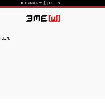
TELEFONKÖNYV
|
HU
|
EN
M
S OLDAL