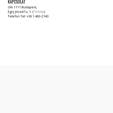
KAPCSOLAT
cím 1111 Budapest,
Egry József u. 1. (
Térkép
)
Telefon Tel: +36 1 463-2140