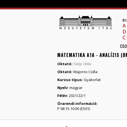
B
A
D
C
CSO
MATEMATIKA A1A - ANALÍZIS (
Oktató:
Fülöp Otília
Oktató:
Majoros Csilla
Kurzus típus:
Gyakorlat
Nyelv:
magyar
Félév:
2021/22/1
Órarendi információ:
P 08:15-10:00 (E501)