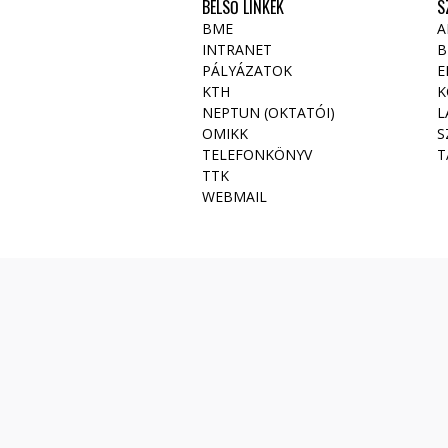
BELSŐ LINKEK
S
BME
A
INTRANET
B
PÁLYÁZATOK
E
KTH
K
NEPTUN (OKTATÓI)
L
OMIKK
S
TELEFONKÖNYV
T
TTK
WEBMAIL