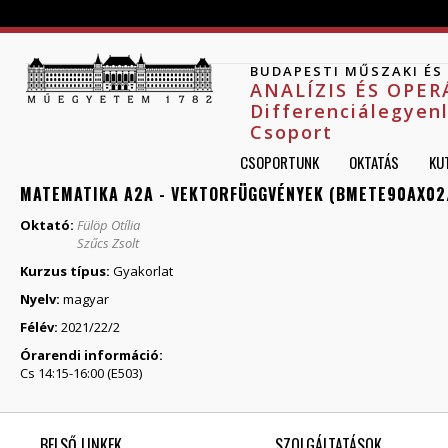
Jump to navigation
BUDAPESTI MŰSZAKI É
ANALÍZIS ÉS OPE
Differenciálegyen
Csoport
CSOPORTUNK
OKTATÁS
KU
MATEMATIKA A2A - VEKTORFÜGGVÉNYEK (BMETE90AX02
Oktató:
Fülöp Otília
Szűcs Zsolt
Kurzus típus:
Gyakorlat
Nyelv:
magyar
Félév:
2021/22/2
Órarendi információ:
Cs 14:15-16:00 (E503)
BELSŐ LINKEK
SZOLGÁLTATÁSOK