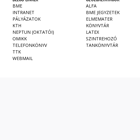
BME
ALFA
INTRANET
BME JEGYZETEK
PÁLYÁZATOK
ELMEMATER
KTH
KÖNYVTÁR
NEPTUN (OKTATÓI)
LATEX
OMIKK
SZINTREHOZÓ
TELEFONKÖNYV
TANKÖNYVTÁR
TTK
WEBMAIL