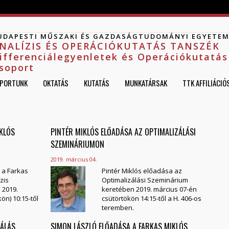
Jump to navigation
UDAPESTI MŰSZAKI ÉS GAZDASÁGTUDOMÁNYI EGYETE
NALÍZIS ÉS OPERÁCIÓKUTATÁS TANSZÉK
ifferenciálegyenletek és Operációkutatás
soport
PORTUNK
OKTATÁS
KUTATÁS
MUNKATÁRSAK
TTK AFFILIÁCIÓ
IKLÓS
PINTÉR MIKLÓS ELŐADÁSA AZ OPTIMALIZÁLÁSI
SZEMINÁRIUMON
2019. március 04.
 a Farkas
Pintér Miklós előadása az
zis
Optimalizálási Szeminárium
 2019.
keretében 2019. március 07-én
ön) 10:15-től
csütörtökön 14:15-től a
H. 406-os
teremben.
ZÁLÁS
SIMON LÁSZLÓ ELŐADÁSA A FARKAS MIKLÓS