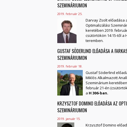
SZEMINÁRIUMON
2019. február 25.
Darvay Zsolt előadása 
Optimalizálási Szeminá
keretében 2019. februá
csütörtökön 14:15-től a
H
teremben.
GUSTAF SÖDERLIND ELŐADÁSA A FARKA
SZEMINÁRIUMON
2019. február 18.
Gustaf Söderlind előad
Miklós Alkalmazott Analí
Szeminárium keretében
február 21-én (csütörtök
a
H 306-ban.
KRZYSZTOF DOMINO ELŐADÁSA AZ OPTI
SZEMINÁRIUMON
2019. január 15.
Krzysztof Domino előa