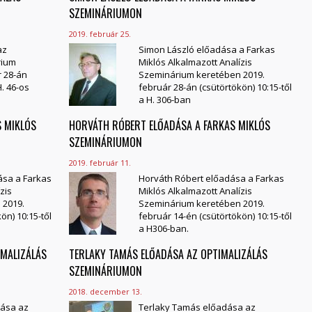
SZEMINÁRIUMON
2019. február 25.
az
Simon László előadása a Farkas
rium
Miklós Alkalmazott Analízis
r 28-án
Szeminárium keretében 2019.
. 46-os
február 28-án (csütörtökön) 10:15-től
a H. 306-ban
S MIKLÓS
HORVÁTH RÓBERT ELŐADÁSA A FARKAS MIKLÓS
SZEMINÁRIUMON
2019. február 11.
ása a Farkas
Horváth Róbert előadása a Farkas
zis
Miklós Alkalmazott Analízis
 2019.
Szeminárium keretében 2019.
ön) 10:15-től
február 14-én (csütörtökön) 10:15-től
a
H306-ban.
MALIZÁLÁS
TERLAKY TAMÁS ELŐADÁSA AZ OPTIMALIZÁLÁS
SZEMINÁRIUMON
2018. december 13.
dása az
Terlaky Tamás előadása az