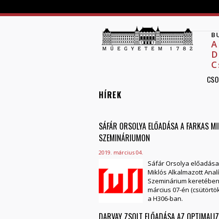
B
A
D
C
CSO
HÍREK
SÁFÁR ORSOLYA ELŐADÁSA A FARKAS M
OLDALAK
SZEMINÁRIUMON
2019. március 04.
Sáfár Orsolya előadása
Miklós Alkalmazott Analí
Szeminárium keretében
március 07-én (csütörtök
a
H306-ban.
DARVAY ZSOLT ELŐADÁSA AZ OPTIMALI