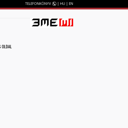
TELEFONKÖNYV
|
HU
|
EN
M
S OLDAL