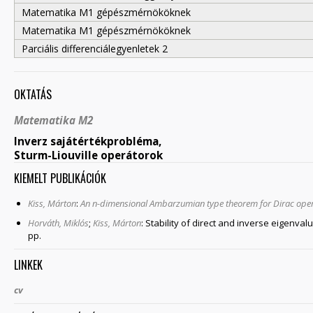
Matematika M1 gépészmérnököknek
Matematika M1 gépészmérnököknek
Parciális differenciálegyenletek 2
OKTATÁS
Matematika M2
Inverz sajátértékprobléma,
Sturm-Liouville operátorok
KIEMELT PUBLIKÁCIÓK
Kiss, Márton
:
An n-dimensional Ambarzumian type theorem for Dirac ope
Horváth, Miklós
;
Kiss, Márton
:
Stability of direct and inverse eigenval
pp.
LINKEK
cv