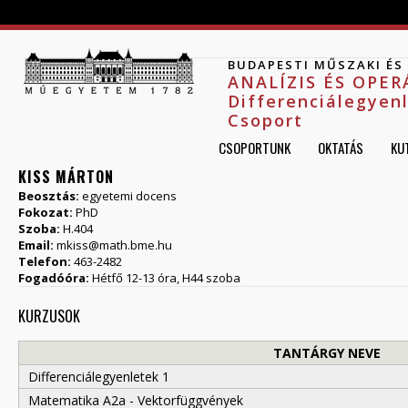
Jump to navigation
BUDAPESTI MŰSZAKI É
ANALÍZIS ÉS OPE
Differenciálegyen
Csoport
CSOPORTUNK
OKTATÁS
KU
KISS MÁRTON
Beosztás:
egyetemi docens
Fokozat:
PhD
Szoba:
H.404
Email:
mkiss@math.bme.hu
Telefon:
463-2482
Fogadóóra:
Hétfő 12-13 óra, H44 szoba
KURZUSOK
TANTÁRGY NEVE
Differenciálegyenletek 1
Matematika A2a - Vektorfüggvények