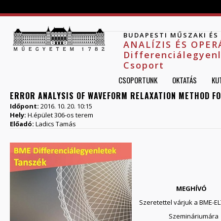
Jump to navigation
BUDAPESTI MŰSZAKI É
ANALÍZIS ÉS OPE
Differenciálegyen
Csoport
CSOPORTUNK
OKTATÁS
KU
ERROR ANALYSIS OF WAVEFORM RELAXATION METHOD FO
Időpont:
2016. 10. 20. 10:15
Hely:
H.épület 306-os terem
Előadó:
Ladics Tamás
MEGHÍVÓ
Szeretettel várjuk a BME-ELT
Szemináriumára