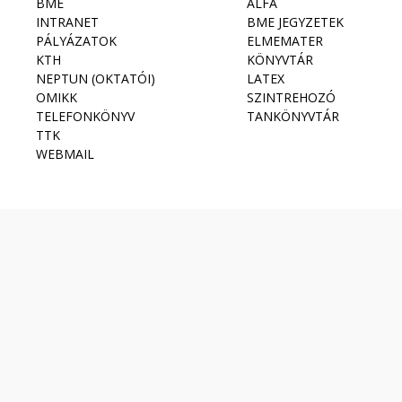
BME
ALFA
INTRANET
BME JEGYZETEK
PÁLYÁZATOK
ELMEMATER
KTH
KÖNYVTÁR
NEPTUN (OKTATÓI)
LATEX
OMIKK
SZINTREHOZÓ
TELEFONKÖNYV
TANKÖNYVTÁR
TTK
WEBMAIL