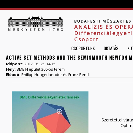
Jump to navigation
BUDAPESTI MŰSZAKI É
ANALÍZIS ÉS OPE
Differenciálegyen
Csoport
CSOPORTUNK
OKTATÁS
KU
ACTIVE SET METHODS AND THE SEMISMOOTH NEWTON 
Időpont:
2017. 05. 25. 14:15
Hely:
BME H épület 306-os terem
Előadó:
Philipp Hungerlaender és Franz Rendl
Megh
Szeretettel várunk 
Optimalizálás