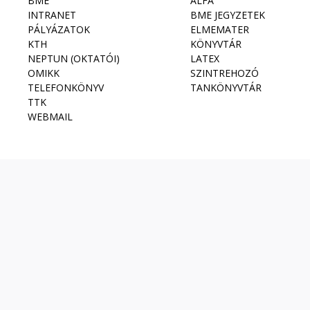
BME
ALFA
INTRANET
BME JEGYZETEK
PÁLYÁZATOK
ELMEMATER
KTH
KÖNYVTÁR
NEPTUN (OKTATÓI)
LATEX
OMIKK
SZINTREHOZÓ
TELEFONKÖNYV
TANKÖNYVTÁR
TTK
WEBMAIL