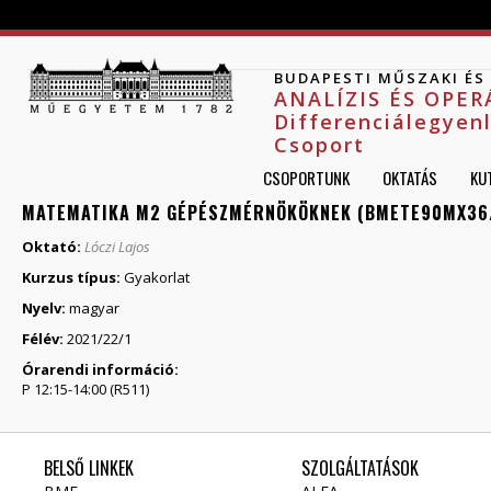
Jump to navigation
BUDAPESTI MŰSZAKI É
ANALÍZIS ÉS OPE
Differenciálegyen
Csoport
CSOPORTUNK
OKTATÁS
KU
MATEMATIKA M2 GÉPÉSZMÉRNÖKÖKNEK (BMETE90MX36/
Oktató:
Lóczi Lajos
Kurzus típus:
Gyakorlat
Nyelv:
magyar
Félév:
2021/22/1
Órarendi információ:
P 12:15-14:00 (R511)
BELSŐ LINKEK
SZOLGÁLTATÁSOK