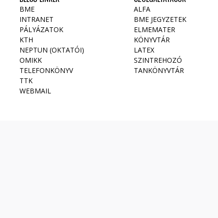
BME
ALFA
INTRANET
BME JEGYZETEK
PÁLYÁZATOK
ELMEMATER
KTH
KÖNYVTÁR
NEPTUN (OKTATÓI)
LATEX
OMIKK
SZINTREHOZÓ
TELEFONKÖNYV
TANKÖNYVTÁR
TTK
WEBMAIL