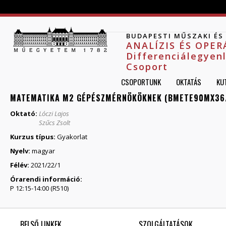
Jump to navigation
BUDAPESTI MŰSZAKI É
ANALÍZIS ÉS OPE
Differenciálegyen
Csoport
CSOPORTUNK
OKTATÁS
KU
MATEMATIKA M2 GÉPÉSZMÉRNÖKÖKNEK (BMETE90MX36/
Oktató:
Lóczi Lajos
Szűcs Zsolt
Kurzus típus:
Gyakorlat
Nyelv:
magyar
Félév:
2021/22/1
Órarendi információ:
P 12:15-14:00 (R510)
BELSŐ LINKEK
SZOLGÁLTATÁSOK