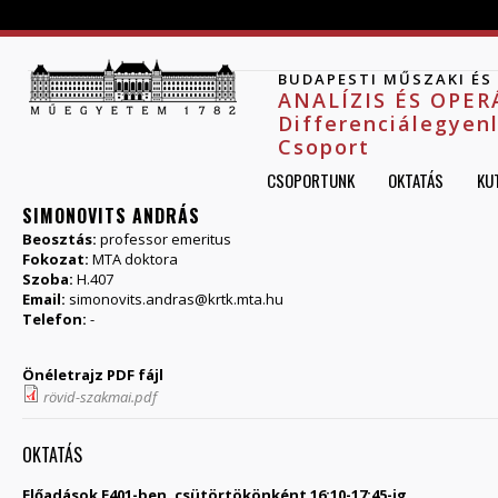
Jump to navigation
BUDAPESTI MŰSZAKI É
ANALÍZIS ÉS OPE
Differenciálegyen
Csoport
CSOPORTUNK
OKTATÁS
KU
SIMONOVITS ANDRÁS
Beosztás:
professor emeritus
Fokozat:
MTA doktora
Szoba:
H.407
Email:
simonovits.andras@krtk.mta.hu
Telefon:
-
Önéletrajz PDF fájl
rövid-szakmai.pdf
OKTATÁS
Előadások E401-ben, csütörtökönként 16:10-17:45-ig.