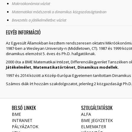
Makroökonómiai vázlat
Matematikai módszerek a dinamikus közgazdaságtanban
Bevezetés a játékelméletbe: vázlat
EGYÉB INFORMÁCIÓ
Az Egyesült Államokban kezdtem rendszeresen oktatni Mikróökonómiát 
1987-ben a Wesleyan University-n (Middletown, CT). 1987 és 1999 kö
dinamikus elemzést 5. éves és Ph.D. hallgatóknak.
2000 óta a BME Matematikai Intézet, Differenciálegyenlet Tanszéken o
Játékelmélet, Matematikatörténet, Dinamikus modellek.
1997 és 2014 között a Közép-Európai Egyetemen tanítottam Dinamikus
Számos diák írt hozzám szakdolgozatot, jelenleg 2 közgazdasági Ph.D
BELSŐ LINKEK
SZOLGÁLTATÁSOK
BME
ALFA
INTRANET
BME JEGYZETEK
PÁLYÁZATOK
ELMEMATER