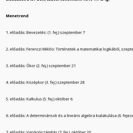
Menetrend
1. előadás: Bevezetés: (1. fej.) szeptember 7
2. előadás: Ferenczi Miklós: Történetek a matematikai logikából, szep
3. előadás: Ókor (2. fej.) szeptember 21
4. előadás: Középkor (3. fej.) szeptember 28
5. előadás: Kalkulus (5. fej.) október 6
6. előadás: A determinánsok és a lineáris algebra kialakulása (6. fejez
7. előadás: Variációszámítás (7. fej.) október 20